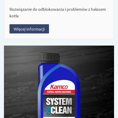
Rozwiązanie do odblokowania i problemów z hałasem
kotła
Więcej informacji