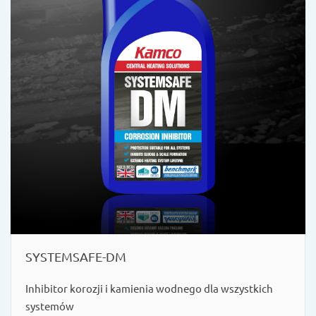
SYSTEMSAFE-DM
Inhibitor korozji i kamienia wodnego dla wszystkich
systemów