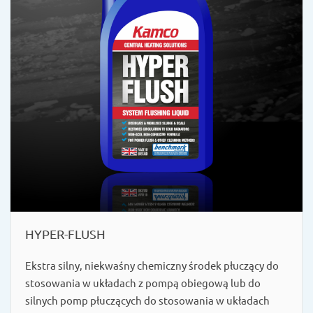
HYPER-FLUSH
Ekstra silny, niekwaśny chemiczny środek płuczący do
stosowania w układach z pompą obiegową lub do
silnych pomp płuczących do stosowania w układach