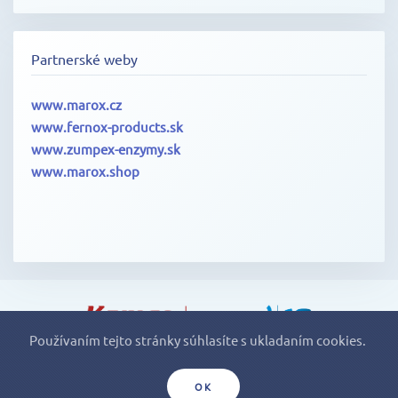
Partnerské weby
www.marox.cz
www.fernox-products.sk
www.zumpex-enzymy.sk
www.marox.shop
Používaním tejto stránky súhlasíte s ukladaním cookies.
MAROX, s.r.o., Klincová 37, 821 08 Bratislava
© 2018
OK