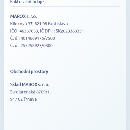
Fakturační údaje
MAROX s. r.o.
Klincová 37, 821 08 Bratislava
IČO: 46367853, IČ DPH: SK2023363331
Č. ú.: 4014669176/7500
Č. ú.: 255258927/0300
Obchodní prostory
Sklad MAROX s. r. o.
Strojárenská 8709/1,
917 02 Trnava