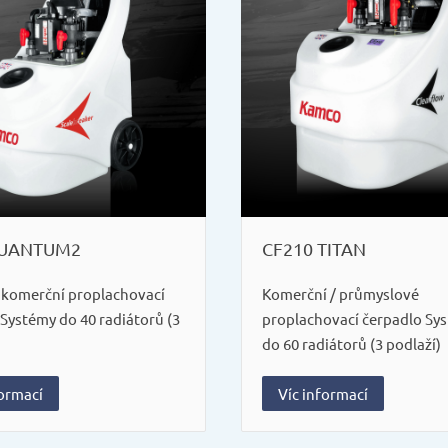
QUANTUM2
CF210 TITAN
 komerční proplachovací
Komerční / průmyslové
Systémy do 40 radiátorů (3
proplachovací čerpadlo Sy
do 60 radiátorů (3 podlaží)
formací
Víc informací