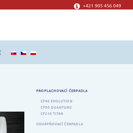
+421 905 456 049
E
PROPLACHOVACÍ ČERPADLA
CF40 EVOLUTION
CF90 QUANTUM2
CF210 TITAN
ODVÁPŇOVACÍ ČERPADLA