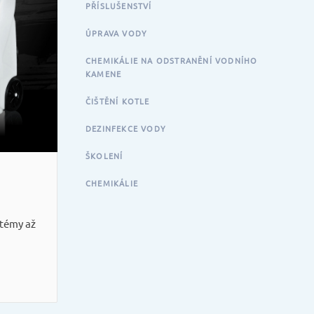
PŘÍSLUŠENSTVÍ
ÚPRAVA VODY
CHEMIKÁLIE NA ODSTRANĚNÍ VODNÍHO
KAMENE
ČIŠTĚNÍ KOTLE
DEZINFEKCE VODY
ŠKOLENÍ
CHEMIKÁLIE
stémy až