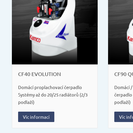
CF40 EVOLUTION
CF90 
Domácí proplachovací čerpadlo
Domácí /
Systémy až do 20/25 radiátorů (2/3
čerpadlo 
podlaží)
podlaží)
Víc informací
Víc in