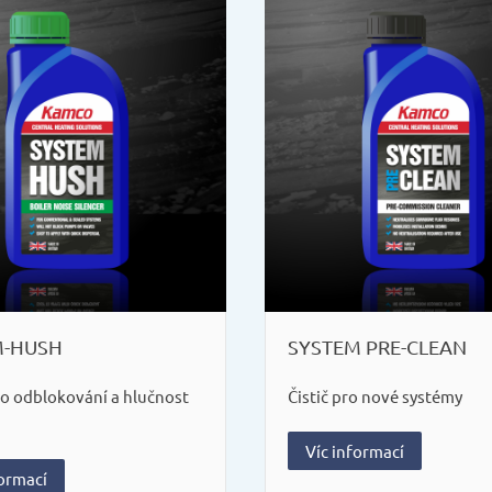
M-HUSH
SYSTEM PRE-CLEAN
ro odblokování a hlučnost
Čistič pro nové systémy
Víc informací
formací