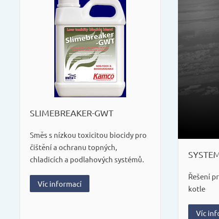
SLIMEBREAKER-GWT
Směs s nízkou toxicitou biocidy pro
čištění a ochranu topných,
SYSTE
chladicích a podlahových systémů.
Řešení p
Víc informací
kotle
Víc in