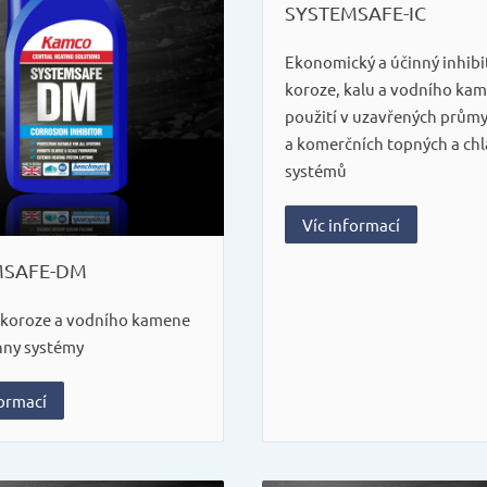
SYSTEMSAFE-IC
Ekonomický a účinný inhibi
koroze, kalu a vodního ka
použití v uzavřených prům
a komerčních topných a chl
systémů
Víc informací
MSAFE-DM
r koroze a vodního kamene
hny systémy
formací