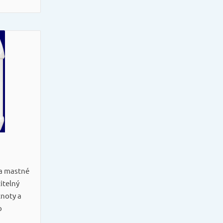
 a mastné
itelný
noty a
o