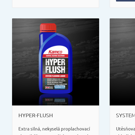
HYPER-FLUSH
SYSTE
Extra silná, nekyselá proplachovací
Utěsňova