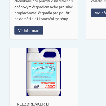
chemikálie pro použití v systémech s
chladící 
oběhovým čerpadlem nebo pro silné
proplachovací čerpadla pro použití
Víc in
na domácí ale i komerční systémy.
Víc informací
FREEZBREAKER-LT