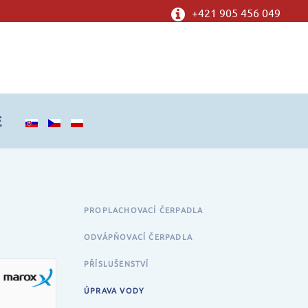
+421 905 456 049
E
PROPLACHOVACÍ ČERPADLA
ODVÁPŇOVACÍ ČERPADLA
PŘÍSLUŠENSTVÍ
ÚPRAVA VODY