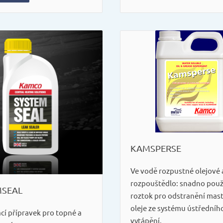
KAMSPERSE
Ve vodě rozpustné olejové
rozpouštědlo: snadno použ
MSEAL
roztok pro odstranění mast
oleje ze systému ústředníh
cí přípravek pro topné a
vytápění.