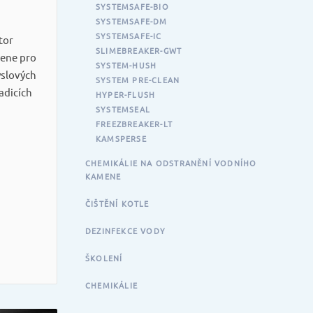
SYSTEMSAFE-BIO
SYSTEMSAFE-DM
SYSTEMSAFE-IC
tor
SLIMEBREAKER-GWT
mene pro
SYSTEM-HUSH
yslových
SYSTEM PRE-CLEAN
adicích
HYPER-FLUSH
SYSTEMSEAL
FREEZBREAKER-LT
KAMSPERSE
CHEMIKÁLIE NA ODSTRANĚNÍ VODNÍHO
KAMENE
ČIŠTĚNÍ KOTLE
DEZINFEKCE VODY
ŠKOLENÍ
CHEMIKÁLIE