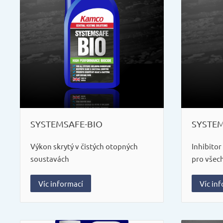
SYSTEMSAFE-BIO
SYSTE
Výkon skrytý v čistých otopných
Inhibito
soustavách
pro všec
Víc informací
Víc in