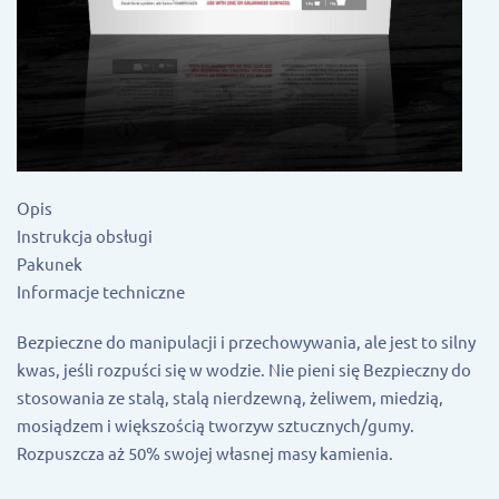
Opis
Instrukcja obsługi
Pakunek
Informacje techniczne
Bezpieczne do manipulacji i przechowywania, ale jest to silny
kwas, jeśli rozpuści się w wodzie. Nie pieni się Bezpieczny do
stosowania ze stalą, stalą nierdzewną, żeliwem, miedzią,
mosiądzem i większością tworzyw sztucznych/gumy.
Rozpuszcza aż 50% swojej własnej masy kamienia.