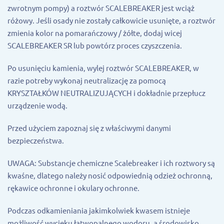
zwrotnym pompy) a roztwór SCALEBREAKER jest wciąż
różowy. Jeśli osady nie zostały całkowicie usunięte, a roztwór
zmienia kolor na pomarańczowy / żółte, dodaj wicej
SCALEBREAKER SR lub powtórz proces czyszczenia.
Po usunięciu kamienia, wylej roztwór SCALEBREAKER, w
razie potreby wykonaj neutralizację za pomocą
KRYSZTAŁKÓW NEUTRALIZUJĄCYCH i dokładnie przepłucz
urządzenie wodą.
Przed użyciem zapoznaj się z właściwymi danymi
bezpieczeństwa.
UWAGA: Substancje chemiczne Scalebreaker i ich roztwory są
kwaśne, dlatego należy nosić odpowiednią odzież ochronną,
rękawice ochronne i okulary ochronne.
Podczas odkamieniania jakimkolwiek kwasem istnieje
możliwość wycieku łatwopalnego wodoru, a środowisko