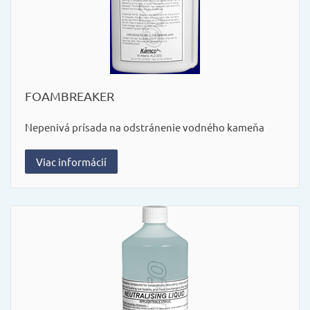
FOAMBREAKER
Nepenivá prísada na odstránenie vodného kameňa
Viac informácií