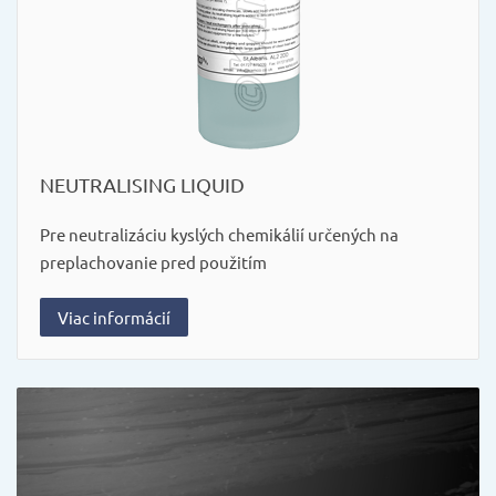
NEUTRALISING LIQUID
Pre neutralizáciu kyslých chemikálií určených na
preplachovanie pred použitím
Viac informácií