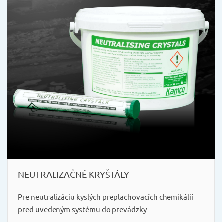
NEUTRALIZAČNÉ KRYŠTÁLY
Pre neutralizáciu kyslých preplachovacích chemikálií
pred uvedeným systému do prevádzky