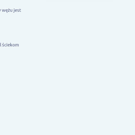
 wężu jest
l ściekom