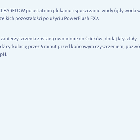
 CLEARFLOW po ostatnim płukaniu i spuszczaniu wody (gdy woda w
wszelkich pozostałości po użyciu PowerFlush FX2.
zanieczyszczenia zostaną uwolnione do ścieków, dodaj kryształy
dź cyrkulację przez 5 minut przed końcowym czyszczeniem, pozwó
 pH.