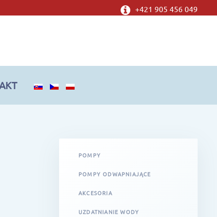
+421 905 456 049
AKT
POMPY
POMPY ODWAPNIAJĄCE
AKCESORIA
UZDATNIANIE WODY